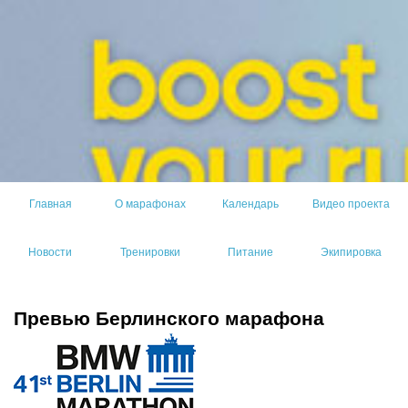
Главная
О марафонах
Календарь
Видео проекта
Новости
Тренировки
Питание
Экипировка
Превью Берлинского марафона