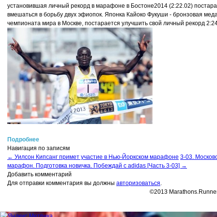
установившая личный рекорд в марафоне в Бостоне2014 (2:22.02) постар
вмешаться в борьбу двух эфиопок. Японка
Кайоко Фукуши
- бронзовая мед
чемпионата мира в Москве, постарается улучшить свой личный рекорд 2:24
Подробнее
Навигация по записям
←
Уилсон Кипсанг примет участие в Нью-Йоркском марафоне
3-03. Москов
марафон. Подготовка новичка. Побеждай с adidas [Часть 3-03]
→
Добавить комментарий
Для отправки комментария вы должны
авторизоваться
.
©2013 Marathons.Runner