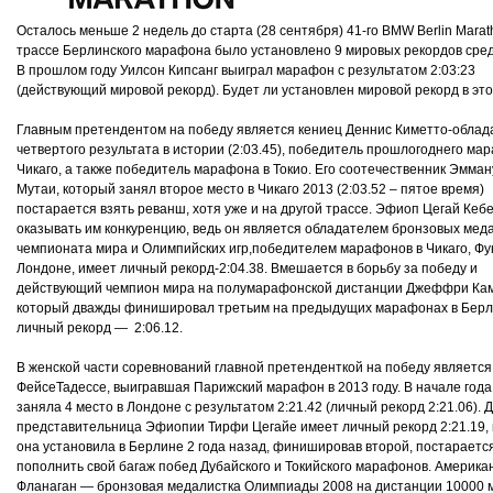
Осталось меньше 2 недель до старта (28 сентября) 41-го BMW Berlin Marat
трассе Берлинского марафона было установлено 9 мировых рекордов сред
В прошлом году Уилсон Кипсанг выиграл марафон с результатом 2:03:23
(действующий мировой рекорд). Будет ли установлен мировой рекорд в это
Главным претендентом на победу является кениец
Деннис Киметто
-облад
четвертого результата в истории (2:03.45), победитель прошлогоднего ма
Чикаго, а также победитель марафона в Токио. Его соотечественник
Эмман
Мутаи
, который занял второе место в Чикаго 2013 (2:03.52 – пятое время)
постарается взять реванш, хотя уже и на другой трассе. Эфиоп
Цегай Кеб
оказывать им конкуренцию, ведь он является обладателем бронзовых мед
чемпионата мира и Олимпийских игр,победителем марафонов в Чикаго, Фу
Лондоне, имеет личный рекорд-2:04.38. Вмешается в борьбу за победу и
действующий чемпион мира на полумарафонской дистанции
Джеффри Кам
который
дважды финишировал третьим на предыдущих марафонах в Берл
личный рекорд — 2:06.12.
В женской части соревнований главной претенденткой на победу являетс
ФейсеТадессе, выигравшая Парижский марафон в 2013 году. В начале года
заняла 4 место в Лондоне с результатом 2:21.42 (личный рекорд 2:21.06). 
представительница Эфиопии
Тирфи Цегайе
имеет личный рекорд 2:21.19,
она установила в Берлине 2 года назад, финишировав второй, постараетс
пополнить свой багаж побед Дубайского и Токийского марафонов. Америка
Фланаган — б
ронзовая медалистка Олимпиады 2008 на дистанции 10000 