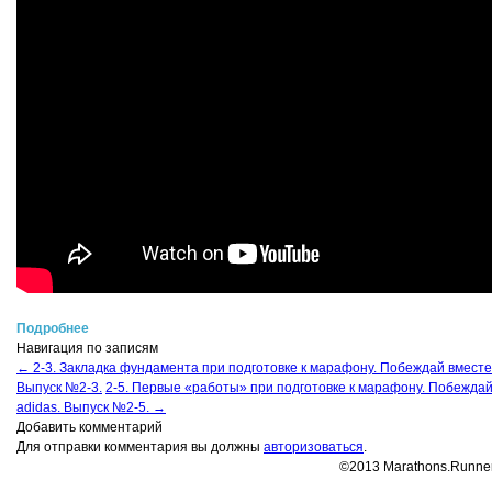
Подробнее
Навигация по записям
←
2-3. Закладка фундамента при подготовке к марафону. Побеждай вместе 
Выпуск №2-3.
2-5. Первые «работы» при подготовке к марафону. Побеждай
adidas. Выпуск №2-5.
→
Добавить комментарий
Для отправки комментария вы должны
авторизоваться
.
©2013 Marathons.Runner