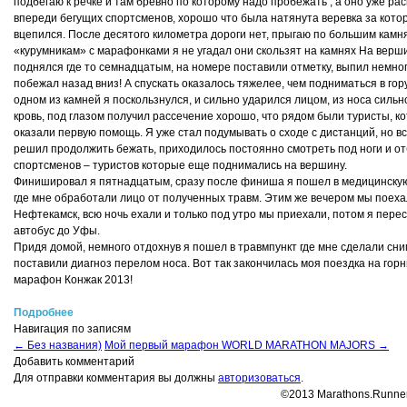
подбегаю к речке и там бревно по которому надо пробежать , а оно уже рас
впереди бегущих спортсменов, хорошо что была натянута веревка за котор
вцепился. После десятого километра дороги нет, прыгаю по большим камн
«курумникам» с марафонками я не угадал они скользят на камнях На верш
поднялся где то семнадцатым, на номере поставили отметку, выпил немног
побежал назад вниз! А спускать оказалось тяжелее, чем подниматься в гору
одном из камней я поскользнулся, и сильно ударился лицом, из носа сильн
кровь, под глазом получил рассечение хорошо, что рядом были туристы, к
оказали первую помощь. Я уже стал подумывать о сходе с дистанций, но вс
решил продолжить бежать, приходилось постоянно смотреть под ноги и от
спортсменов – туристов которые еще поднимались на вершину.
Финишировал я пятнадцатым, сразу после финиша я пошел в медицинску
где мне обработали лицо от полученных травм. Этим же вечером мы поеха
Нефтекамск, всю ночь ехали и только под утро мы приехали, потом я перес
автобус до Уфы.
Придя домой, немного отдохнув я пошел в травмпункт где мне сделали сни
поставили диагноз перелом носа. Вот так закончилась моя поездка на гор
марафон Конжак 2013!
Подробнее
Навигация по записям
←
Без названия)
Мой первый марафон WORLD MARATHON MAJORS
→
Добавить комментарий
Для отправки комментария вы должны
авторизоваться
.
©2013 Marathons.Runner