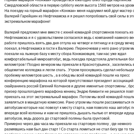
Горный марафон «Конжак» проводиться ежегодно близ города Карпинска
Свердловской области в первую субботу июля высота 1560 метров на уров
На поездку на горный марафон «Конжак» меня надоумил мой друг мастер 
Валерий Гарейшин из Нефтекамска и я решил попробовать свой силы в эт
экстремальном марафоне!
Валерий предложил мне вместе с ихней командой спортсменов поехать из
Нефтекамска и я с удовольствием согласился ведь с компанией намного ве
работе пришлось взять два дня отгула на четверг и пятницу и в среду вече
поехал, в Нефтекамск в гости к Валерию. Переночевав у него рано утром м
поехали на лыжную базу к месту сбора Конжаковцев, там нас уже ждал
комфортабельный микроавтобус, ведь поездка предстояла длительная бо
километров ! Поздно вечером мы приехали в Краснотурьинск , заселились 
общежитие колледжа и легли спать . Утром проснувшись сделал небольш
пробежку километров шесть , а в обед мы всей командой пошли на пресс
конференцию марафона на которой присутствовал президент ассоциаций
скайранинга россий Евгений Колчанов и другие именитые спортсмены , б
призер прошлогоднего марафона кениец Эндрю Киманти не решился пов
приехать на этот экстремальный марафон. Потом мы всей командой пошл
заявляться в мандатную комиссию. Рано утром мы пошли рассаживаться п
автобусам которые нас повезут к месту старта, нам повезло наш автобус 
впереди всей колонны и нам не пришлось дышать пылью от впереди идущ
автобусов, ведь дорога до стартовой поляны была грунтовой.
Примерно через два часа мы приехали на стартовую поляну , где немного
размявшись нам был дан старт ! Со старта ломиться не стал бегу где то тр