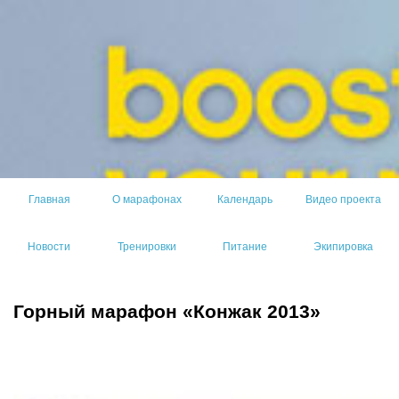
Главная
О марафонах
Календарь
Видео проекта
Новости
Тренировки
Питание
Экипировка
Горный марафон «Конжак 2013»