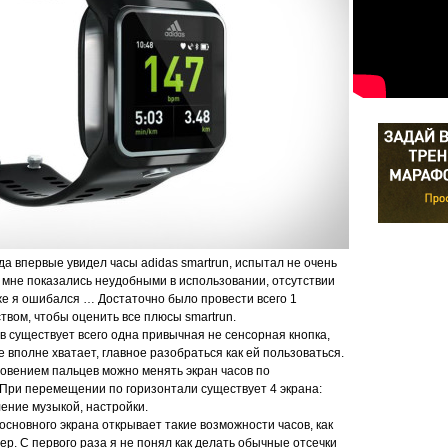
да впервые увидел часы adidas smartrun, испытал не очень
мне показались неудобными в использовании, отсутствии
же я ошибался … Достаточно было провести всего 1
ством, чтобы оценить все плюсы smartrun.
ов существует всего одна привычная не сенсорная кнопка,
е вполне хватает, главное разобраться как ей пользоваться.
овением пальцев можно менять экран часов по
 При перемещении по горизонтали существует 4 экрана:
ление музыкой, настройки.
сновного экрана открывает такие возможности часов, как
ер. С первого раза я не понял как делать обычные отсечки