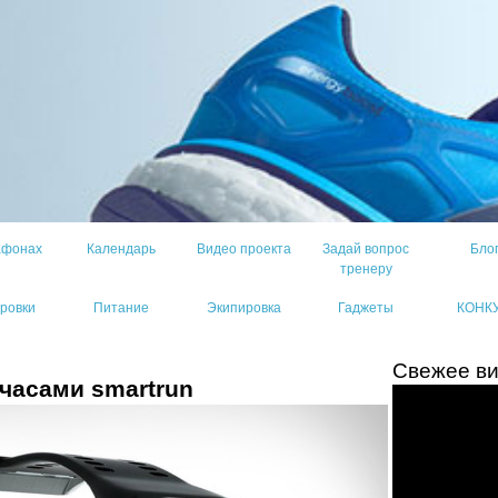
афонах
Календарь
Видео проекта
Задай вопрос
Бло
тренеру
ровки
Питание
Экипировка
Гаджеты
КОНК
Свежее в
часами smartrun