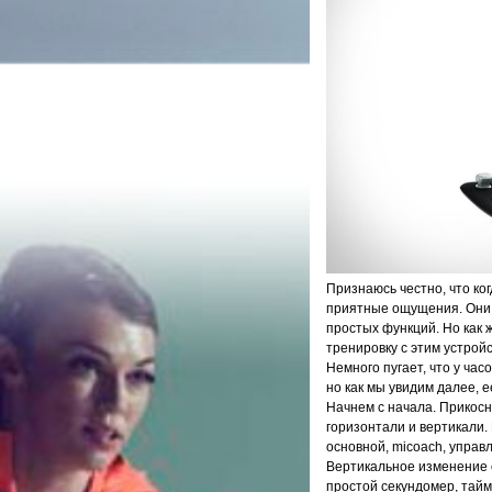
Признаюсь честно, что ког
приятные ощущения. Они 
простых функций. Но как 
тренировку с этим устрой
Немного пугает, что у час
но как мы увидим далее, е
Начнем с начала. Прикосн
горизонтали и вертикали.
основной, micoach, управ
Вертикальное изменение о
простой секундомер, тайм