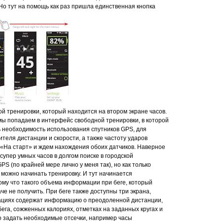
Но тут на помощь как раз пришла единственная кнопка
 тренировки, который находится на втором экране часов.
мы попадаем в интерфейс свободной тренировки, в которой
ь необходимость использования спутников GPS, для
теля дистанции и скорости, а также частоту ударов
 «На старт» и ждем нахождения обоих датчиков. Наверное
супер умных часов в долгом поиске в городской
S (по крайней мере лично у меня так), но как только
 можно начинать тренировку. И тут начинается
ому что такого объема информации при беге, который
че не получить. При беге также доступны три экрана,
ациях содержат информацию о преодоленной дистанции,
бега, сожженных калориях, отметках на заданных кругах и
но задать необходимые отсечки, например часы