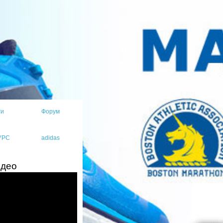
ги
Форум
УРС
adidas
идео