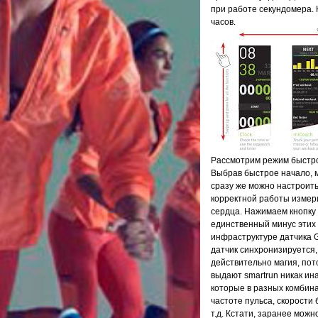
при работе секундомера. 
часов.
Рассмотрим режим быстрой
Выбрав быстрое начало, 
сразу же можно настроит
корректной работы измери
сердца. Нажимаем кнопку
единственный минус этих 
инфраструктуре датчика GP
датчик синхронизируется,
действительно магия, пот
выдают smartrun никак ина
которые в разных комбин
частоте пульса, скорости 
т.д. Кстати, заранее мож