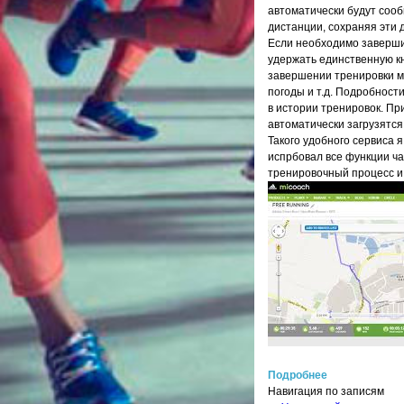
автоматически будут соо
дистанции, сохраняя эти 
Если необходимо завершит
удержать единственную кн
завершении тренировки м
погоды и т.д. Подробност
в истории тренировок. При
автоматически загрузятся
Такого удобного сервиса 
испрбовал все функции ча
тренировочный процесс и
Подробнее
Навигация по записям